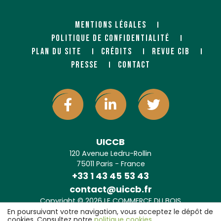
MENTIONS LÉGALES
POLITIQUE DE CONFIDENTIALITÉ
PLAN DU SITE
CRÉDITS
REVUE CIB
PRESSE
CONTACT
UICCB
120 Avenue Ledru-Rollin
75011 Paris - France
+33 1 43 45 53 43
contact@uiccb.fr
Copyright © 2026 LE COMMERCE DU BOIS
Agence web Paris
: 6LAB
En poursuivant votre navigation, vous acceptez le dépôt de
cookies. Consultez notre
politique cookies