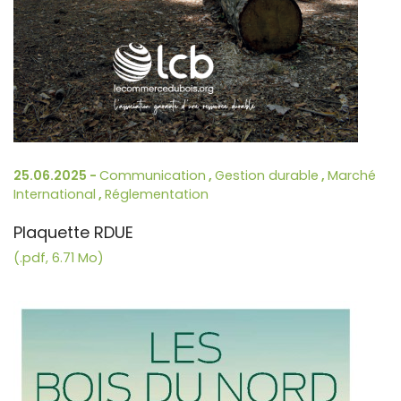
25.06.2025 -
Communication
,
Gestion durable
,
Marché
International
,
Réglementation
Plaquette RDUE
(.pdf, 6.71 Mo)