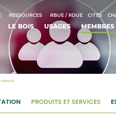
E
RESSOURCES
RBUE / RDUE
CITES
CH
LE BOIS
USAGES
MEMBRES
ATERIAUX)
TATION
PRODUITS ET SERVICES
E