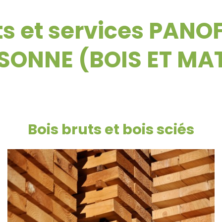
ts et services PAN
ONNE (BOIS ET MA
Bois bruts et bois sciés