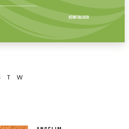
Réinitialiser
S
T
W