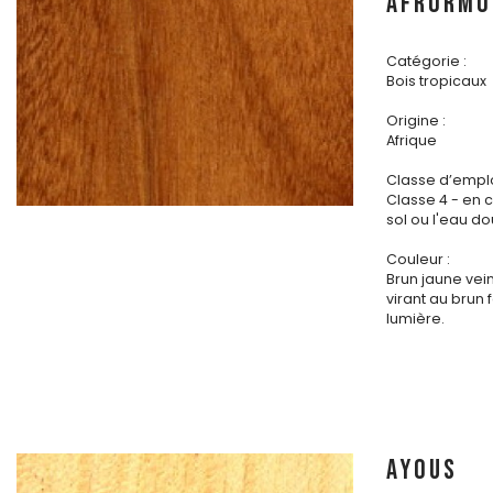
AFRORMO
Catégorie :
Bois tropicaux
Origine :
Afrique
Classe d’emplo
Classe 4 - en 
sol ou l'eau d
Couleur :
Brun jaune vei
virant au brun 
lumière.
AYOUS