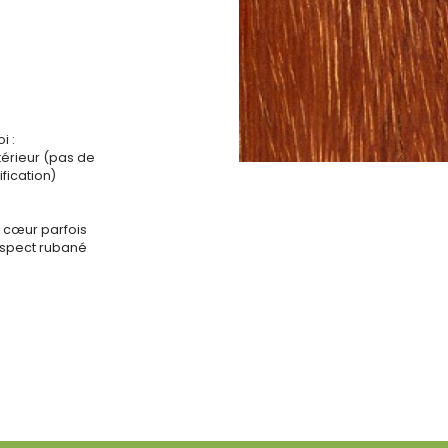
i :
ntérieur (pas de
fication)
, cœur parfois
Aspect rubané