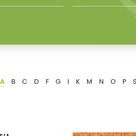
A
B
C
D
F
G
I
K
M
N
O
P