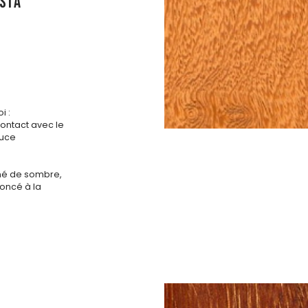
SIA
i :
contact avec le
ouce
né de sombre,
foncé à la