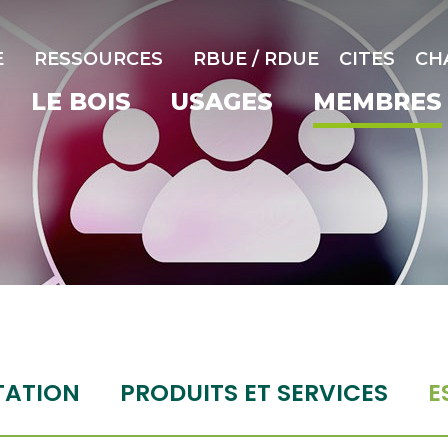
E
RESSOURCES
RBUE / RDUE
CITES
CH
LE BOIS
USAGES
MEMBRES
TATION
PRODUITS ET SERVICES
E