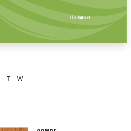
Réinitialiser
S
T
W