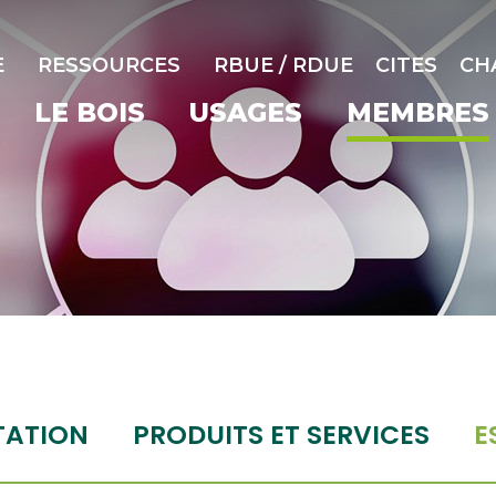
E
RESSOURCES
RBUE / RDUE
CITES
CH
LE BOIS
USAGES
MEMBRES
TATION
PRODUITS ET SERVICES
E