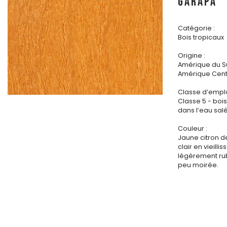
GARAPA
Catégorie :
Bois tropicaux
Origine :
Amérique du S
Amérique Cent
Classe d’emplo
Classe 5 - bo
dans l’eau sal
Couleur :
Jaune citron d
clair en vieillis
légèrement ru
peu moirée.