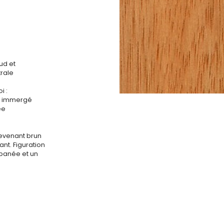
ud et
rale
i :
is immergé
ée
evenant brun
sant. Figuration
banée et un