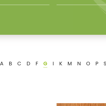
A
B
C
D
F
G
I
K
M
N
O
P