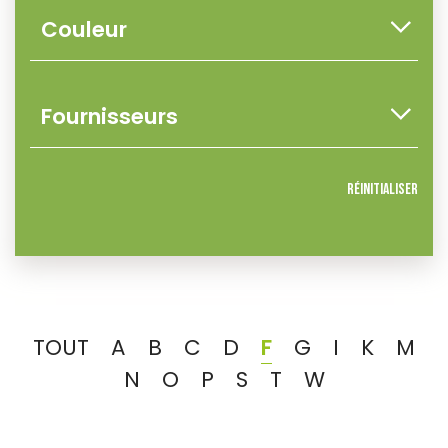
Réinitialiser
TOUT
A
B
C
D
F
G
I
K
M
N
O
P
S
T
W