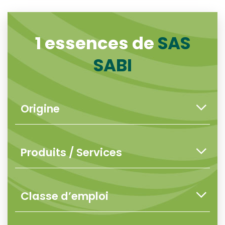
1 essences de
SAS
SABI