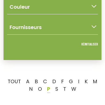
Réinitialiser
TOUT
A
B
C
D
F
G
I
K
M
N
O
P
S
T
W