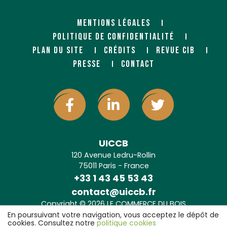
MENTIONS LÉGALES
POLITIQUE DE CONFIDENTIALITÉ
PLAN DU SITE
CRÉDITS
REVUE CIB
PRESSE
CONTACT
UICCB
120 Avenue Ledru-Rollin
75011 Paris - France
+33 1 43 45 53 43
contact@uiccb.fr
Copyright © 2026 LE COMMERCE DU BOIS
Agence web Paris
: 6LAB
En poursuivant votre navigation, vous acceptez le dépôt de
cookies. Consultez notre
politique cookies