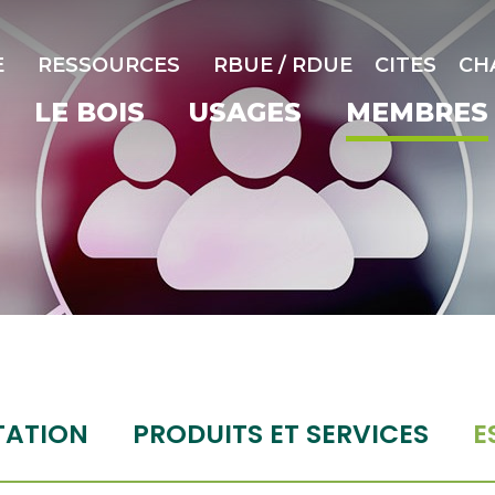
E
RESSOURCES
RBUE / RDUE
CITES
CH
LE BOIS
USAGES
MEMBRES
TATION
PRODUITS ET SERVICES
E