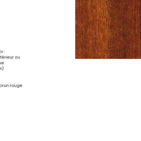
i :
ntérieur ou
que
n)
 brun rouge