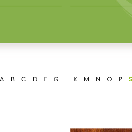
A
B
C
D
F
G
I
K
M
N
O
P