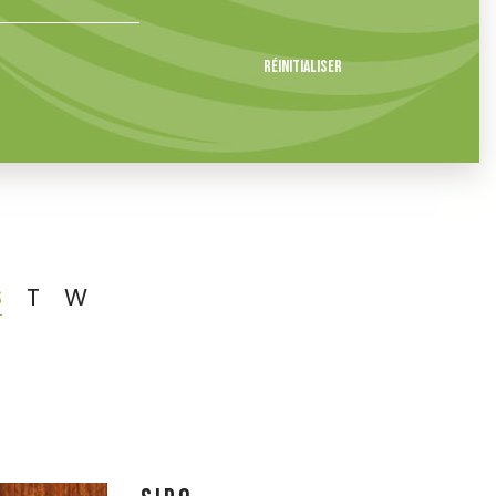
Réinitialiser
S
T
W