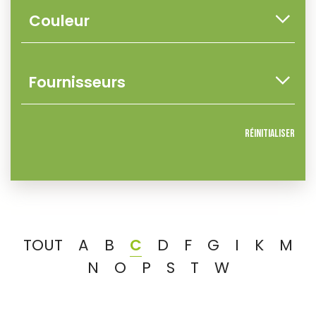
Réinitialiser
TOUT
A
B
C
D
F
G
I
K
M
N
O
P
S
T
W