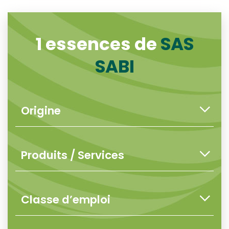
1 essences de
SAS
SABI