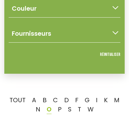
Réinitialiser
TOUT
A
B
C
D
F
G
I
K
M
N
O
P
S
T
W