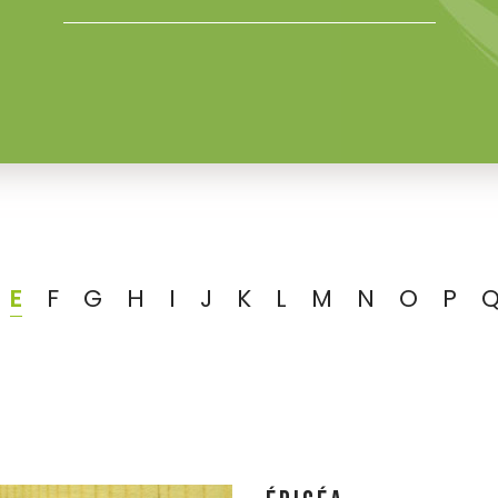
E
F
G
H
I
J
K
L
M
N
O
P