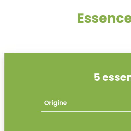
Essence
5 esse