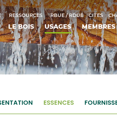
E
RESSOURCES
RBUE / RDUE
CITES
CH
LE BOIS
USAGES
MEMBRES
SENTATION
ESSENCES
FOURNISS