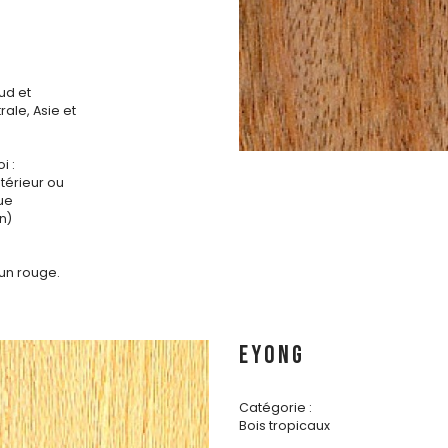
ud et
ale, Asie et
i :
ntérieur ou
que
n)
un rouge.
EYONG
Catégorie :
Bois tropicaux