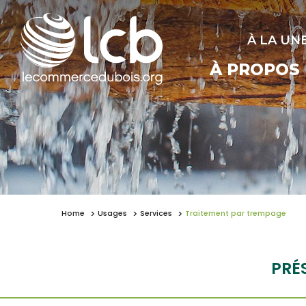
À LA UN
À PROPOS
Home
Usages
Services
Traitement par trempage
PRÉ