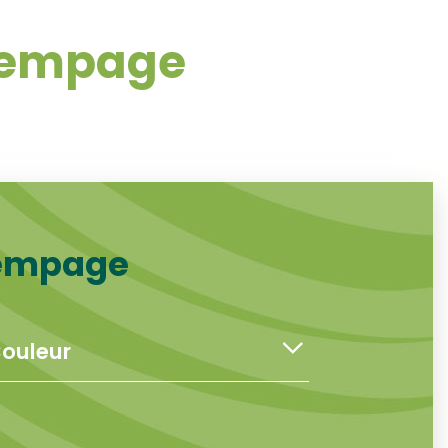
trempage
rempage