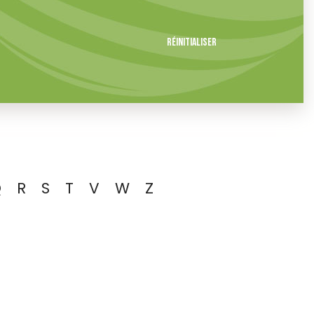
Réinitialiser
Q
R
S
T
V
W
Z