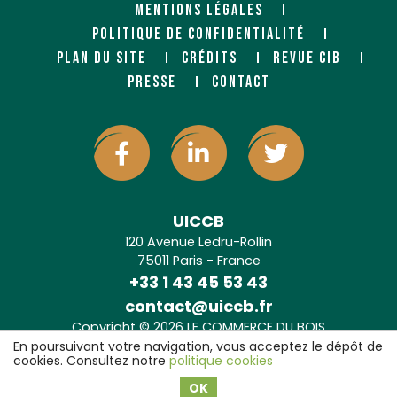
MENTIONS LÉGALES
POLITIQUE DE CONFIDENTIALITÉ
PLAN DU SITE
CRÉDITS
REVUE CIB
PRESSE
CONTACT
UICCB
120 Avenue Ledru-Rollin
75011 Paris - France
+33 1 43 45 53 43
contact@uiccb.fr
Copyright © 2026 LE COMMERCE DU BOIS
Agence web Paris
: 6LAB
En poursuivant votre navigation, vous acceptez le dépôt de
cookies. Consultez notre
politique cookies
OK