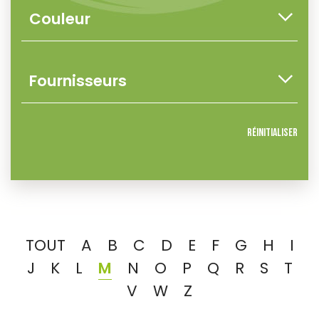
Réinitialiser
TOUT
A
B
C
D
E
F
G
H
I
J
K
L
M
N
O
P
Q
R
S
T
V
W
Z