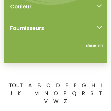
Réinitialiser
TOUT
A
B
C
D
E
F
G
H
I
J
K
L
M
N
O
P
Q
R
S
T
V
W
Z