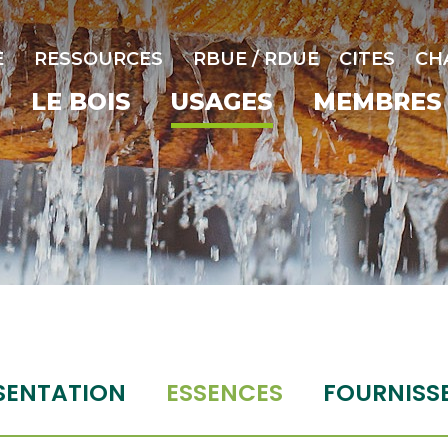
E
RESSOURCES
RBUE / RDUE
CITES
CH
LE BOIS
USAGES
MEMBRES
SENTATION
ESSENCES
FOURNISS