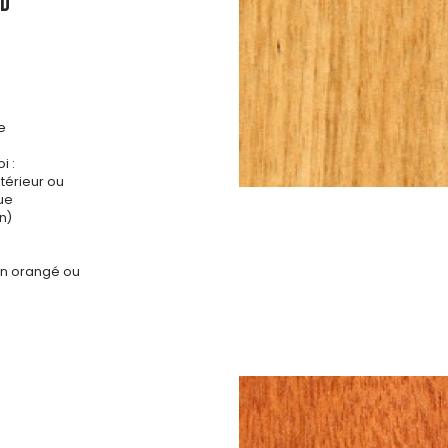
ED
e
i :
ntérieur ou
que
n)
run orangé ou