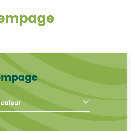
trempage
rempage