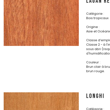
LAUAN R
Catégorie :
Bois tropicaux
Origine :
Asie et Océani
Classe d’emplo
Classe 2 - à l'i
sous abri (ris
d'humidificatio
Couleur :
Brun clair à b
brun rouge.
LONGHI
Catégorie :