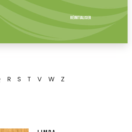
Réinitialiser
Q
R
S
T
V
W
Z