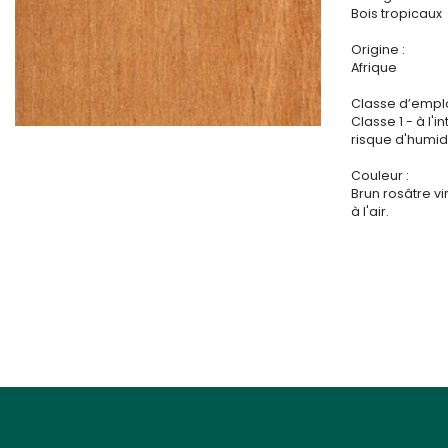
Bois tropicaux
Origine :
Afrique
Classe d’emplo
Classe 1 - à l'i
risque d'humidi
Couleur :
Brun rosâtre vi
à l'air.