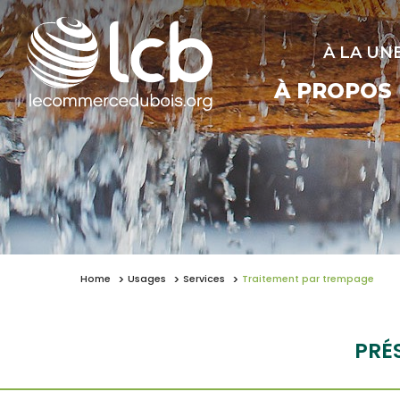
À LA UN
À PROPOS
Home
Usages
Services
Traitement par trempage
PRÉ