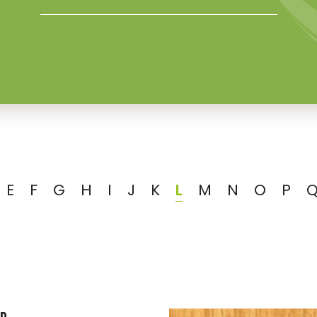
E
F
G
H
I
J
K
L
M
N
O
P