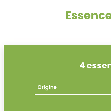
Essence
4 esse