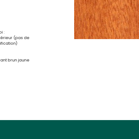
i :
ntérieur (pas de
fication)
rant brun jaune