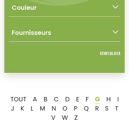
Réinitialiser
TOUT
A
B
C
D
E
F
G
H
I
J
K
L
M
N
O
P
Q
R
S
T
V
W
Z