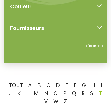
Réinitialiser
TOUT
A
B
C
D
E
F
G
H
I
J
K
L
M
N
O
P
Q
R
S
T
V
W
Z