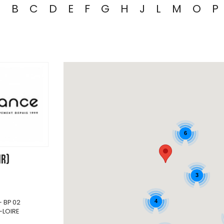
A
B
C
D
E
F
G
H
J
L
M
O
P
6
ir)
3
- BP 02
4
-LOIRE