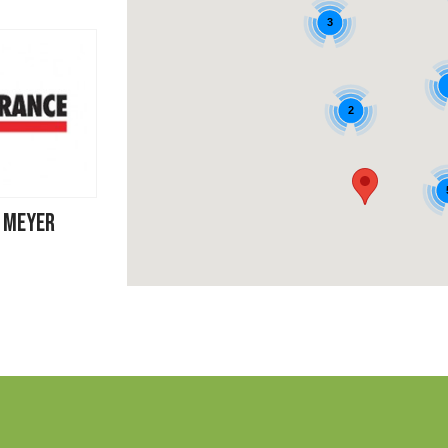
3
2
X MEYER