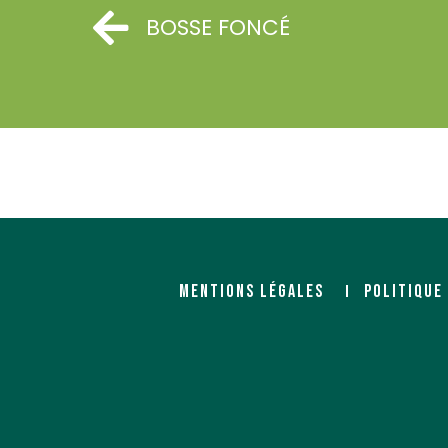
BOSSE FONCÉ
CABD (Compagnie Atlantique
CARBON MARKET
des Bois et Dérivés)
Importateur
1 rue Jean Jaurès
Importateur
29200 Brest
8 rue David Oüalle
17000 LA ROCHELLE
https://www.carbonmark
http://cabd.fr/
MENTIONS LÉGALES
POLITIQUE