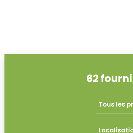
62
fourn