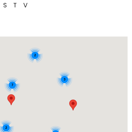
S
T
V
2
3
7
2