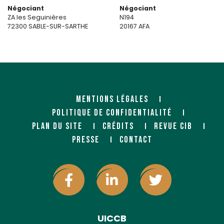
Négociant
Négociant
ZA les Seguinières
N194
72300 SABLE-SUR-SARTHE
20167 AFA
MENTIONS LÉGALES
POLITIQUE DE CONFIDENTIALITÉ
PLAN DU SITE
CRÉDITS
REVUE CIB
ANGOT BOIS
APPROBOIS
PRESSE
CONTACT
Importateur
Négociant
118 boulevard Emile Delmas
12 rue de la Gravette
17000 La Rochelle
33326 EYSINES Cedex
http://www.approbois.com/
UICCB