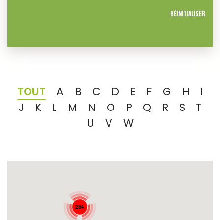
Réinitialiser
TOUT
A
B
C
D
E
F
G
H
I
J
K
L
M
N
O
P
Q
R
S
T
U
V
W
284