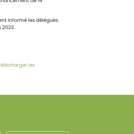
 financement de 14
ent informé les délégués
n 2022.
télécharger les