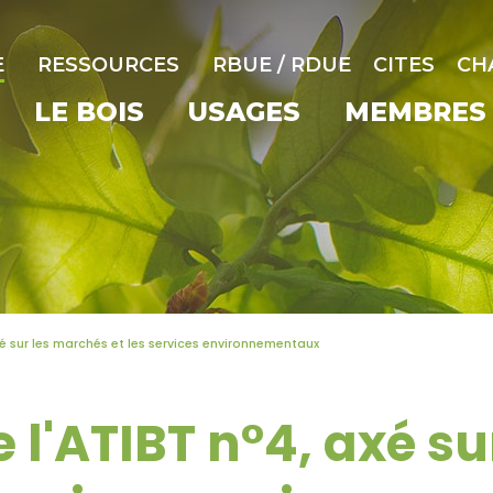
E
RESSOURCES
RBUE / RDUE
CITES
CH
LE BOIS
USAGES
MEMBRES
xé sur les marchés et les services environnementaux
 l'ATIBT n°4, axé s