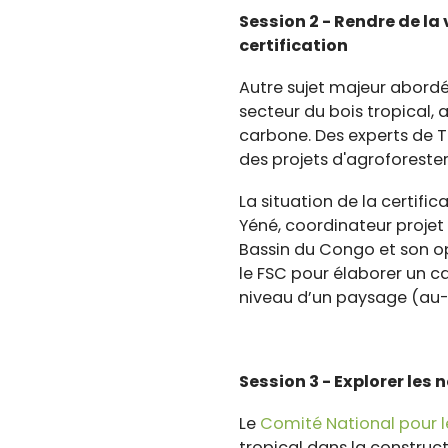
Session 2 -
Rendre de la 
certification
Autre sujet majeur abord
secteur du bois tropical, 
carbone. Des experts de Te
des projets d'agroforester
La situation de la certif
Yéné, coordinateur proj
Bassin du Congo
et son o
le FSC pour élaborer un ca
niveau d’un paysage (au-d
Session 3 - Explorer le
Le
Comité National pour 
tropical dans la construc