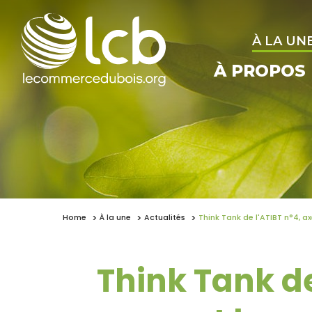
À LA UN
À PROPOS
Home
À la une
Actualités
Think Tank de l'ATIBT n°4, a
Think Tank de