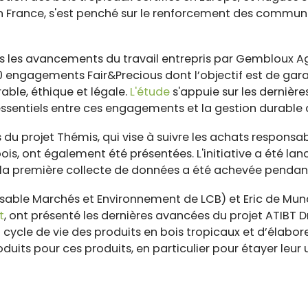
France, s'est penché sur le renforcement des commun
és les avancements du travail entrepris par Gembloux Ag
 10 engagements Fair&Precious dont l’objectif est de gar
rable, éthique et légale.
L'étude
s'appuie sur les dernière
essentiels entre ces engagements et la gestion durable d
du projet Thémis, qui vise à suivre les achats responsa
is, ont également été présentées. L'initiative a été la
e la première collecte de données a été achevée pendant
sable Marchés et Environnement de LCB) et Eric de Munc
t
, ont présenté les dernières avancées du projet ATIBT Dr
 cycle de vie des produits en bois tropicaux et d’élabor
its pour ces produits, en particulier pour étayer leur u