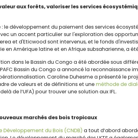
valeur aux forêts, valoriser les services écosystémiqu
é : le développement du paiement des services écosyst
avec un accent particulier sur l'exploration des opportu
rea et d'Eticwood sont intervenus, et le fonds d'investi
ie en Amérique latine et en Afrique subsaharienne, a ét
ication dans le Bassin du Congo a été abordée sous diffé
et PAFC Bassin du Congo a annoncé la reconnaissance
pérationnalisation. Caroline Duhesme a présenté le pro
dre de valeurs et de définitions et une
méthode de dia
elà de l’UFA) pour trouver une solution aux IFL.
s nouveaux marchés des bois tropicaux
le Développement du Bois (CNDB)
a tout d’abord abordé 
tion. Le développement du marché des LKTS a également 