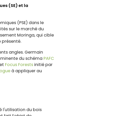
es (SE) et la
émiques (PSE) dans le
nités sur le marché du
ssement Moringa, qui cible
é présenté.
rents angles. Germain
 imminente du schéma
PAFC
jet
Focus Forests
initié par
logue
à appliquer au
l'utilisation du bois
fait l’objet de